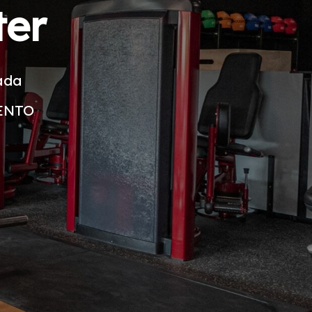
ter
rada
ENTO