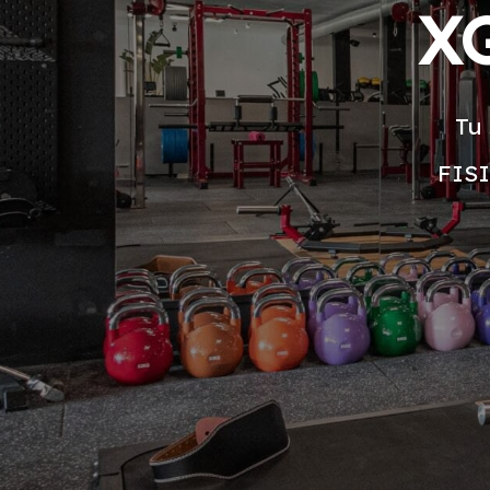
XG
Tu 
FIS