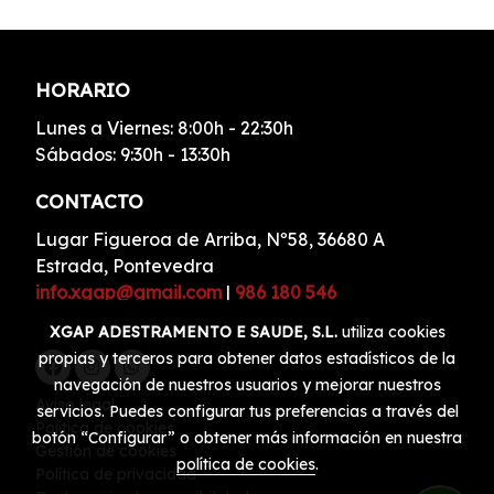
HORARIO
Lunes a Viernes: 8:00h - 22:30h
Sábados: 9:30h - 13:30h
CONTACTO
Lugar Figueroa de Arriba, Nº58, 36680 A
Estrada, Pontevedra
info.xgap@gmail.com
|
986 180 546
XGAP ADESTRAMENTO E SAUDE, S.L.
utiliza cookies
propias y terceros para obtener datos estadísticos de la
navegación de nuestros usuarios y mejorar nuestros
Aviso legal
servicios. Puedes configurar tus preferencias a través del
Política de cookies
botón “Configurar” o obtener más información en nuestra
Gestión de cookies
política de cookies
.
Política de privacidad